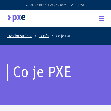
G PXE CZ BL Q04-26 / 57,88 €
0,25%
Úvodní stránka
O nás
Co je PXE
Co je PXE