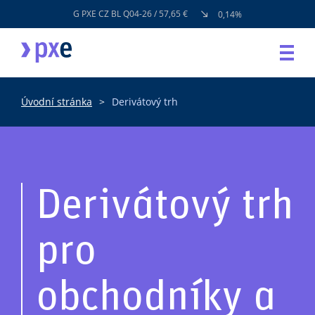
G PXE CZ BL Q04-26 / 57,65 €
0,14%
Úvodní stránka
Derivátový trh
Derivátový trh
pro
obchodníky a