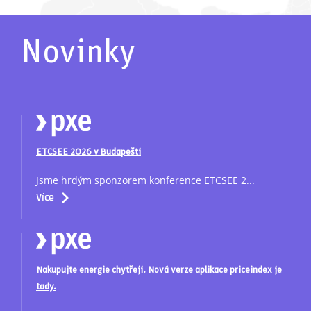
Novinky
ETCSEE 2026 v Budapešti
Jsme hrdým sponzorem konference ETCSEE 2...
Více
Nakupujte energie chytřeji. Nová verze aplikace priceindex je
tady.