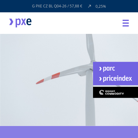
G PXE CZ BL Q04-26 / 57,88 €
0,25%