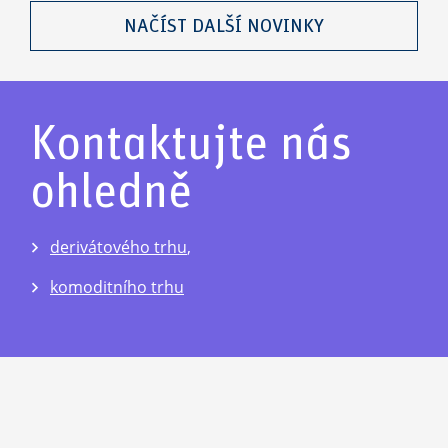
NAČÍST DALŠÍ NOVINKY
Kontaktujte nás
ohledně
derivátového trhu
,
komoditního trhu