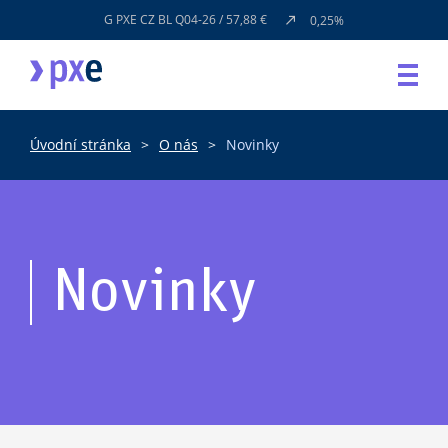
G PXE CZ BL Q04-26 / 57,88 €
0,25%
Úvodní stránka
O nás
Novinky
Novinky